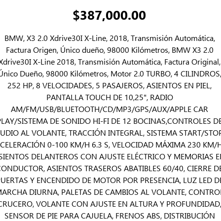
Precio
$387,000.00
BMW, X3 2.0 Xdrive30I X-Line, 2018, Transmisión Automática, 
Factura Origen, Único dueño, 98000 Kilómetros, BMW X3 2.0 
Xdrive30I X-Line 2018, Transmisión Automática, Factura Original, 
Único Dueño, 98000 Kilómetros, Motor 2.0 TURBO, 4 CILINDROS,
252 HP, 8 VELOCIDADES, 5 PASAJEROS, ASIENTOS EN PIEL, 
PANTALLA TOUCH DE 10,25", RADIO 
AM/FM/USB/BLUETOOTH/CD/MP3/GPS/AUX/APPLE CAR 
PLAY/SISTEMA DE SONIDO HI-FI DE 12 BOCINAS,CONTROLES DE
UDIO AL VOLANTE, TRACCIÓN INTEGRAL, SISTEMA START/STOP,
CELERACIÓN 0-100 KM/H 6.3 S, VELOCIDAD MÁXIMA 230 KM/H,
SIENTOS DELANTEROS CON AJUSTE ELÉCTRICO Y MEMORIAS E
CONDUCTOR, ASIENTOS TRASEROS ABATIBLES 60/40, CIERRE DE
UERTAS Y ENCENDIDO DE MOTOR POR PRESENCIA, LUZ LED DE
ARCHA DIURNA, PALETAS DE CAMBIOS AL VOLANTE, CONTROL
CRUCERO, VOLANTE CON AJUSTE EN ALTURA Y PROFUNDIDAD,
SENSOR DE PIE PARA CAJUELA, FRENOS ABS, DISTRIBUCIÓN 