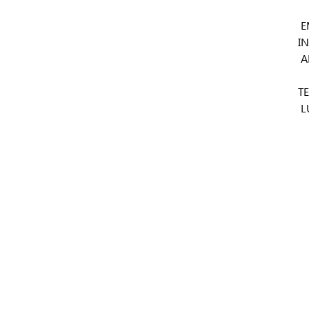
E
I
A
T
L