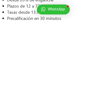
Plazos de 12 a 72 meses
WhatsApp
Tasas desde 13.99% anual
Precalificación en 30 minutos
Se requiere:
Identificación oficial
Comprobante de domicilio
Comprobantes de ingresos de
los últimos 3 meses (opcional)
Semifin México SA de CV (TuAuto24/7),
cuenta con las licencias, permisos, avisos o
autorizaciones necesarias para llevar a cabo
sus actividades, y el vehículo usado cumple
con todas las especificaciones legales y