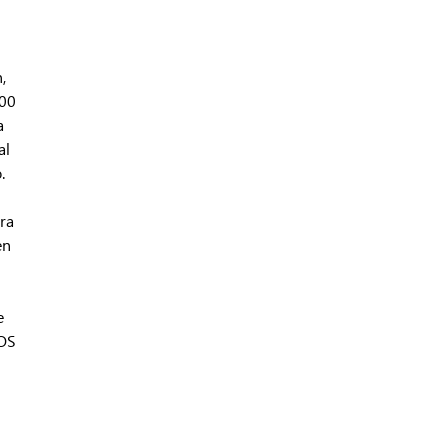
,
000
a
al
.
ra
en
e
ROS