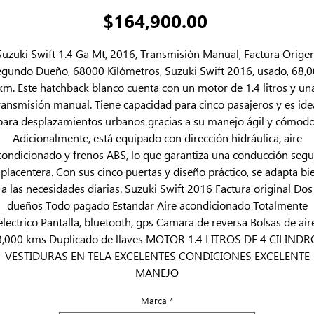
Precio
$164,900.00
Suzuki Swift 1.4 Ga Mt, 2016, Transmisión Manual, Factura Origen
gundo Dueño, 68000 Kilómetros, Suzuki Swift 2016, usado, 68,
km. Este hatchback blanco cuenta con un motor de 1.4 litros y un
ransmisión manual. Tiene capacidad para cinco pasajeros y es ide
para desplazamientos urbanos gracias a su manejo ágil y cómodo
Adicionalmente, está equipado con dirección hidráulica, aire
condicionado y frenos ABS, lo que garantiza una conducción segu
 placentera. Con sus cinco puertas y diseño práctico, se adapta bi
a las necesidades diarias. Suzuki Swift 2016 Factura original Dos
dueños Todo pagado Estandar Aire acondicionado Totalmente
electrico Pantalla, bluetooth, gps Camara de reversa Bolsas de air
,000 kms Duplicado de llaves MOTOR 1.4 LITROS DE 4 CILIND
VESTIDURAS EN TELA EXCELENTES CONDICIONES EXCELENTE
MANEJO
Marca
*