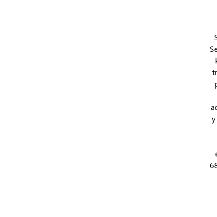
Se
t
a
y
68