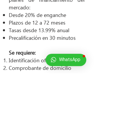
mercado:
Desde 20% de enganche
Plazos de 12 a 72 meses
Tasas desde 13.99% anual
Precalificación en 30 minutos
Se requiere:
Identificación oficial
WhatsApp
Comprobante de domicilio
Comprobantes de ingresos de
los últimos 3 meses (opcional)
Semifin México SA de CV (TuAuto24/7),
cuenta con las licencias, permisos, avisos o
autorizaciones necesarias para llevar a cabo